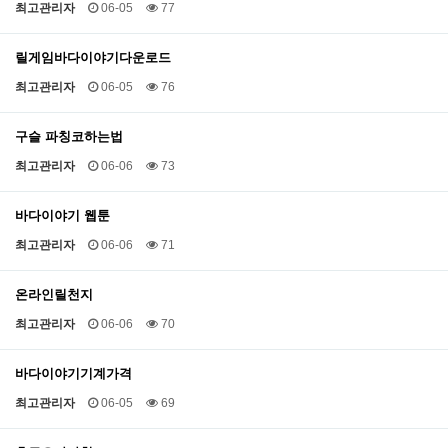
최고관리자
06-05
77
릴게임바다이야기다운로드
최고관리자
06-05
76
구슬 파칭코하는법
최고관리자
06-06
73
바다이야기 웹툰
최고관리자
06-06
71
온라인릴천지
최고관리자
06-06
70
바다이야기기계가격
최고관리자
06-05
69