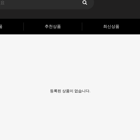
품
추천상품
최신상품
등록된 상품이 없습니다.