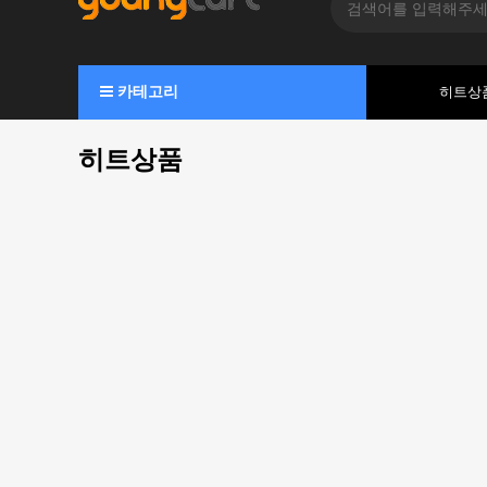
카테고리
히트상
히트상품